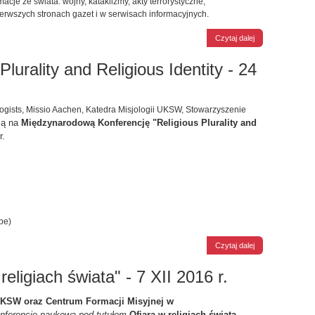
acje ze świata: wojny, kataklizmy, akty terrorystyczne,
erwszych stronach gazet i w serwisach informacyjnych.
Czytaj dalej
lurality and Religious Identity - 24
ologists, Missio Aachen, Katedra Misjologii UKSW, Stowarzyszenie
ją na
Międzynarodową Konferencję "Religious Plurality and
r.
pe)
Czytaj dalej
eligiach świata" - 7 XII 2016 r.
T UKSW
oraz
Centrum Formacji Misyjnej w
onferencję naukową
pod tytułem
Ofiara
w religiach świata