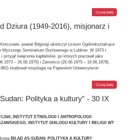
Czytaj dalej
d Dziura (1949-2016), misjonarz i
 w Korczowie, powiat Biłgoraj) ukończył Liceum Ogólnokształcące
 do Wyższego Seminarium Duchownego w Lublinie. W 1973 r.
 i przyjął święcenia kapłańskie, po których pracował jako
06.1973 – 26.06.1975) i Zamościu (26.06.1975 – 10.06.1978).
1982) studiował misjologię na Papieskim Uniwersytecie
Czytaj dalej
Sudan: Polityka a kultury" - 30 IX
INSTYTUT ETNOLOGII I ANTROPOLOGII
YCZNE,
SZAWSKIEGO,
INSTYTUT DIALOGU KULTURY I RELIGII WT
aukową
BILAD AS-SUDAN: POLITYKA A KULTURY