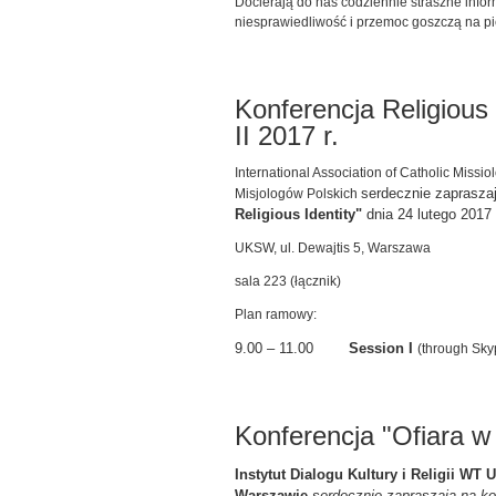
Docierają do nas codziennie straszne inform
niesprawiedliwość i przemoc goszczą na pi
Konferencja Religious P
II 2017 r.
International Association of Catholic Missi
serdecznie zaprasza
Misjologów Polskich
Religious Identity"
dnia 24 lutego 2017 
UKSW, ul. Dewajtis 5, Warszawa
sala 223 (łącznik)
Plan ramowy:
9.00 – 11.00
Session I
(through Sky
Konferencja "Ofiara w r
Instytut Dialogu Kultury i Religii W
Warszawie
serdecznie zapraszają na k