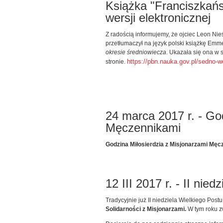
Książka "Franciszkańs
wersji elektronicznej
Z radością informujemy, że ojciec Leon Nieś
przetłumaczył na język polski książkę Em
okresie średniowiecza
. Ukazała się ona w s
https://pbn.nauka.gov.pl/sedno-
stronie.
24 marca 2017 r. - Go
Męczennikami
Godzina Miłosierdzia z Misjonarzami Męc
12 III 2017 r. - II nie
Tradycyjnie już II niedziela Wielkiego Pos
Solidarności z Misjonarzami.
W tym roku 