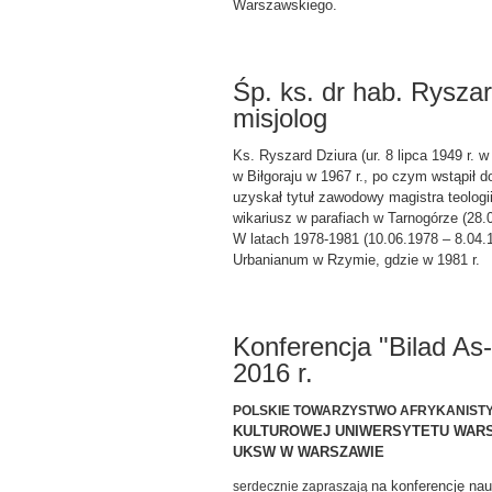
Warszawskiego.
Śp. ks. dr hab. Ryszar
misjolog
Ks. Ryszard Dziura (ur. 8 lipca 1949 r.
w Biłgoraju w 1967 r., po czym wstąpił
uzyskał tytuł zawodowy magistra teologii
wikariusz w parafiach w Tarnogórze (28.
W latach 1978-1981 (10.06.1978 – 8.04.
Urbanianum w Rzymie, gdzie w 1981 r.
Konferencja "Bilad As-
2016 r.
POLSKIE TOWARZYSTWO AFRYKANIST
KULTUROWEJ UNIWERSYTETU WAR
UKSW W WARSZAWIE
na konferencję n
serdecznie zapraszają