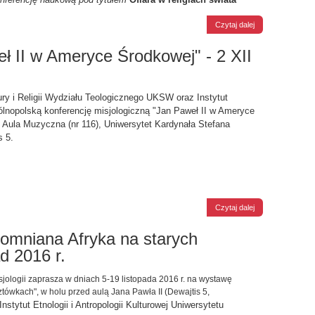
Czytaj dalej
ł II w Ameryce Środkowej" - 2 XII
tury i Religii Wydziału Teologicznego UKSW oraz Instytut
ólnopolską konferencję misjologiczną "Jan Paweł II w Ameryce
e: Aula Muzyczna (nr 116), Uniwersytet Kardynała Stefana
s 5.
Czytaj dalej
mniana Afryka na starych
d 2016 r.
ologii zaprasza w dniach 5-19 listopada 2016 r. na wystawę
tówkach", w holu przed aulą Jana Pawła II (Dewajtis 5,
stytut Etnologii i Antropologii Kulturowej Uniwersytetu