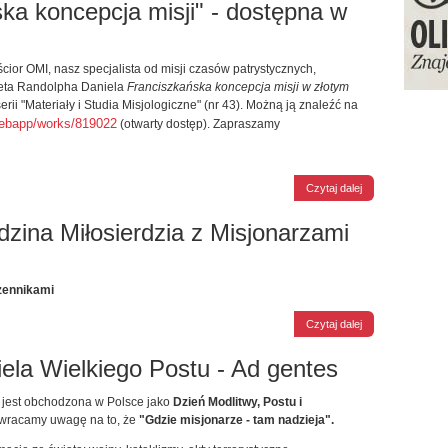
ka koncepcja misji" - dostępna w
cior OMI, nasz specjalista od misji czasów patrystycznych,
meta Randolpha Daniela
Franciszkańska koncepcja misji w złotym
erii "Materiały i Studia Misjologiczne" (nr 43). Możną ją znaleźć na
webapp/works/819022
(otwarty dostęp). Zapraszamy
Czytaj dalej
dzina Miłosierdzia z Misjonarzami
zennikami
Czytaj dalej
dziela Wielkiego Postu - Ad gentes
tu jest obchodzona w Polsce jako
Dzień Modlitwy, Postu i
zwracamy uwagę na to, że
"Gdzie misjonarze - tam nadzieja".