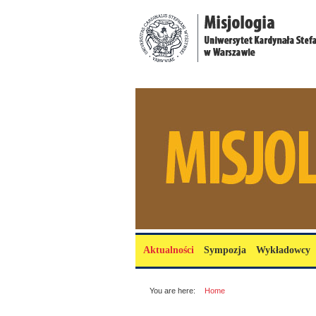
Przejdź do treści
misjologia.uksw.edu.pl
Menu główne
Aktualności
Sympozja
Wykładowcy
You are here:
Home