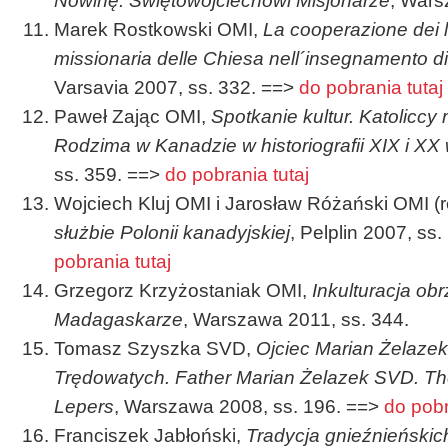
Nowinę. Świętowojciechowi Misjonarze
, Wars
Marek Rostkowski OMI,
La cooperazione dei lai
missionaria delle Chiesa nell´insegnamento di
Varsavia 2007, ss. 332.
==>
do pobrania tutaj
Paweł Zając OMI,
Spotkanie kultur. Katoliccy
Rodzima w Kanadzie w historiografii XIX i XX 
ss. 359. ==>
do pobrania tutaj
Wojciech Kluj OMI i Jarosław Różański OMI (r
służbie Polonii kanadyjskiej
, Pelplin 2007, ss
pobrania tutaj
Grzegorz Krzyżostaniak OMI,
Inkulturacja ob
Madagaskarze
, Warszawa 2011, ss. 344.
Tomasz Szyszka SVD,
Ojciec Marian Żelaze
Trędowatych. Father Marian Żelazek SVD. The
Lepers
, Warszawa 2008, ss. 196. ==>
do pobr
Franciszek Jabłoński,
Tradycja gnieźnieńskic