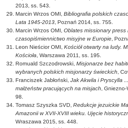
2013, ss. 543.
Marcin Wrzos OMI,
Bibliografia polskich cza
Lata 1945-2013
, Poznań 2014, ss. 755.
Marcin Wrzos OMI,
Oblates missionary press 
czasopiśmiennictwo misyjne w Europie
, Pozn
Leon Nieścior OMI,
Kościół otwarty na ludy. 
Kościoła
, Warszawa 2011, ss. 195.
Romuald Szczodrowski,
Misjonarze bez habit
wybranych polskich misjonarzy świeckich
, Co
Franciszek Jabłoński,
Jak Akwila i Pryscylla 
małżeństw pracujących na misjach
, Gniezno-
98.
Tomasz Szyszka SVD,
Redukcje jezuickie M
Amazonii w XVII-XVIII wieku. Ujęcie historycz
Wraszawa 2015, ss. 448.