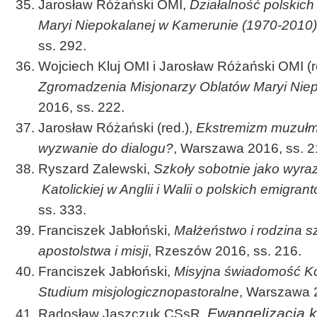
Jarosław Różański OMI,
Działalność polskich
Maryi Niepokalanej w Kamerunie (1970-2010)
ss. 292.
Wojciech Kluj OMI i Jarosław Różański OMI (r
Zgromadzenia Misjonarzy Oblatów Maryi Niep
2016, ss. 222.
Jarosław Różański (red.),
Ekstremizm muzułm
wyzwanie do dialogu?
, Warszawa 2016, ss. 2
Ryszard Zalewski,
Szkoły sobotnie jako wyraz 
Katolickiej w Anglii i Walii o polskich emigran
ss. 333.
Franciszek Jabłoński,
Małżeństwo i rodzina sz
apostolstwa i misji
, Rzeszów 2016, ss. 216.
Franciszek Jabłoński,
Misyjna świadomość K
Studium misjologicznopastoralne
, Warszawa 2
Ewangelizacja ku
Radosław Jaszczuk CSsR,