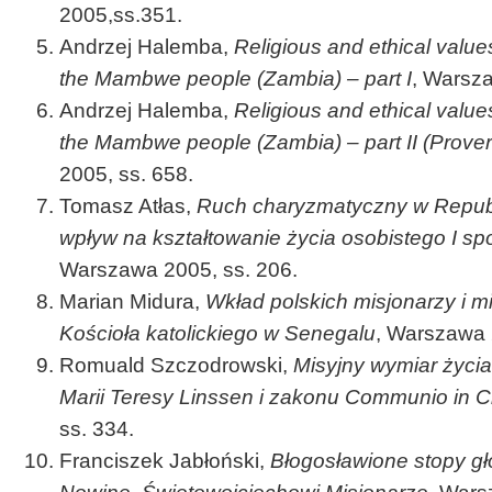
2005,ss.351.
Andrzej Halemba,
Religious and ethical value
the Mambwe people (Zambia) – part I
, Warsza
Andrzej Halemba,
Religious and ethical value
the Mambwe people (Zambia) – part II (Prove
2005, ss. 658.
Tomasz Atłas,
Ruch charyzmatyczny w Republ
wpływ na kształtowanie życia osobistego I s
Warszawa 2005, ss. 206.
Marian Midura,
Wkład polskich misjonarzy i m
Kościoła katolickiego w Senegalu
, Warszawa 
Romuald Szczodrowski,
Misyjny wymiar życia 
Marii Teresy Linssen i zakonu Communio in C
ss. 334.
Franciszek Jabłoński,
Błogosławione stopy g