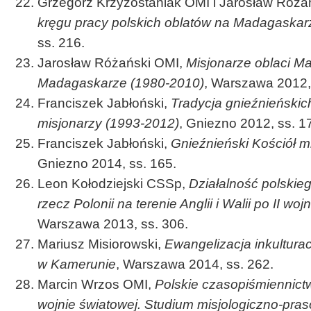
Grzegorz Krzyżostaniak OMI i Jarosław Różań
kręgu pracy polskich oblatów na Madagaskar
ss. 216.
Jarosław Różański OMI,
Misjonarze oblaci Ma
Madagaskarze (1980-2010)
, Warszawa 2012,
Franciszek Jabłoński,
Tradycja gnieźnieńskic
misjonarzy (1993-2012)
, Gniezno 2012, ss. 1
Franciszek Jabłoński,
Gnieźnieński Kościół mi
Gniezno 2014, ss. 165.
Leon Kołodziejski CSSp,
Działalność polski
rzecz Polonii na terenie Anglii i Walii po II woj
Warszawa 2013, ss. 306.
Mariusz Misiorowski,
Ewangelizacja inkultur
w Kamerunie
, Warszawa 2014, ss. 262.
Marcin Wrzos OMI,
Polskie czasopiśmiennictw
wojnie światowej. Studium misjologiczno-pr