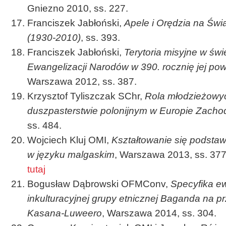
Gniezno 2010, ss. 227.
Franciszek Jabłoński,
Apele i Orędzia na Świ
(1930-2010)
, ss. 393.
Franciszek Jabłoński,
Terytoria misyjne w świ
Ewangelizacji Narodów w 390. rocznię jej po
Warszawa 2012, ss. 387.
Krzysztof Tyliszczak SChr,
Rola młodzieżowy
duszpasterstwie polonijnym w Europie Zachod
ss. 484.
Wojciech Kluj OMI,
Kształtowanie się podsta
w języku malgaskim
, Warszawa 2013, ss. 37
tutaj
Bogusław Dąbrowski OFMConv,
Specyfika ew
inkulturacyjnej grupy etnicznej Baganda na pr
Kasana-Luweero
, Warszawa 2014, ss. 304.