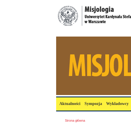
Przejdź do treści
misjologia.uksw.edu.pl
Menu główne
Aktualności
Sympozja
Wykładowcy
Jesteś tutaj
Strona główna