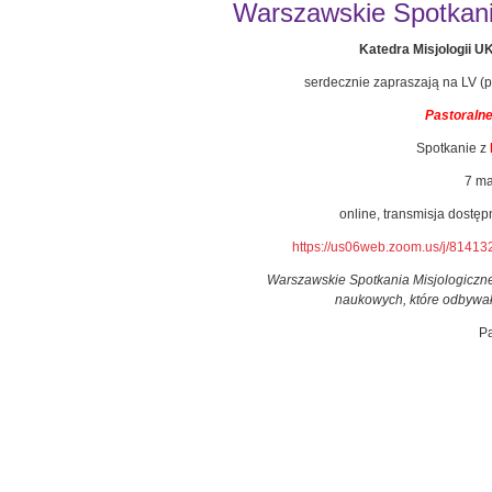
Warszawskie Spotkanie
Katedra Misjologii 
serdecznie zapraszają na LV (p
Pastoraln
Spotkanie z
7 ma
online, transmisja dostę
https://us06web.zoom.us/j/
Warszawskie Spotkania Misjologiczne
naukowych, które odbywał
Pa