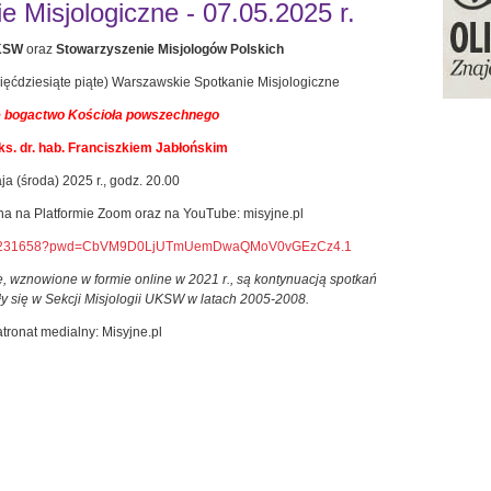
 Misjologiczne - 07.05.2025 r.
UKSW
oraz
Stowarzyszenie Misjologów Polskich
ięćdziesiąte piąte) Warszawskie Spotkanie Misjologiczne
e bogactwo Kościoła powszechnego
ks. dr. hab. Franciszkiem Jabłońskim
ja (środa) 2025 r., godz. 20.00
pna na Platformie Zoom oraz na YouTube: misyjne.pl
81413231658?pwd=CbVM9D0LjUTmUemDwaQMoV0vGEzCz4.1
, wznowione w formie online w 2021 r., są kontynuacją spotkań
y się w Sekcji Misjologii UKSW w latach 2005-2008.
tronat medialny: Misyjne.pl