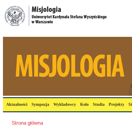
Przejdź do treści
misjologia.uksw.edu.pl
Menu główne
Aktualności
Sympozja
Wykładowcy
Koło
Studia
Projekty
S
Jesteś tutaj
Strona główna